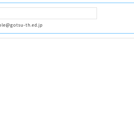
e@gotsu-th.ed.jp