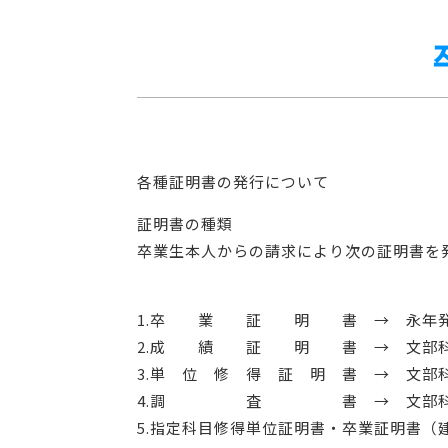
各種証明書の発行について
証明書の種類
卒業生本人からの請求により次の証明書を
1.卒 業 証 明 書 → 永年
2.成 績 証 明 書 → 文部科学
3.単 位 修 得 証 明 書 → 文部
4.調 査 書 → 文部科学省
5.指定科目修得単位証明書・卒業証明書