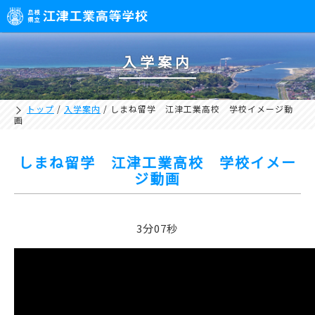
入学案内
トップ
/
入学案内
/
しまね留学 江津工業高校 学校イメージ動
画
しまね留学 江津工業高校 学校イメー
ジ動画
3分07秒