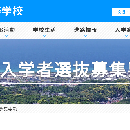
交通ア
部活動
学校生活
進路情報
入学
 入学者選抜募
抜募集要項