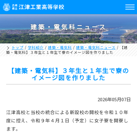
建築・電気科ニュース
トップ
/
学科紹介
/
建築・電気科
/
建築・電気科ニュース
/
【建
築・電気科】３年生と１年生で寮のイメージ図を作りました
【建築・電気科】３年生と１年生で寮の
イメージ図を作りました
2026年05月07日
江津高校と当校の統合による新設校の開校を令和１０年
度に控え、令和９年４月１日（予定）に女子寮を開寮し
ます。