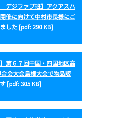
 デジファブ班】アクアスハ
開催に向けて中村市長様にご
 [pdf: 290 KB]
】第６７回中国・四国地区高
連合会大会島根大会で物品販
pdf: 305 KB]