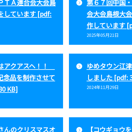
ＰＴＡ連合会大会島
第６７回中国・四
ています [pdf:
会大会島根大会
作しています [pdf
2025年05月21日
月はアクアスヘ！！
ゆめタウン江津
記念品を制作させて
しました [pdf: 3
0 KB]
2024年11月29日
さんのクリスマスオ
【コウギョウを