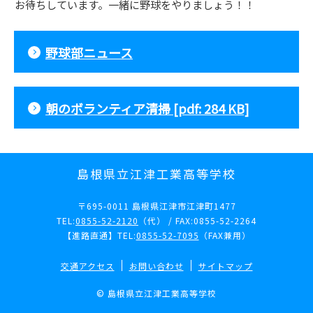
お待ちしています。一緒に野球をやりましょう！！
野球部ニュース
朝のボランティア清掃 [pdf: 284 KB]
島根県立江津工業高等学校
〒695-0011 島根県江津市江津町1477
TEL:
0855-52-2120
（代） / FAX:0855-52-2264
【進路直通】TEL:
0855-52-7095
（FAX兼用）
交通アクセス
お問い合わせ
サイトマップ
© 島根県立江津工業高等学校