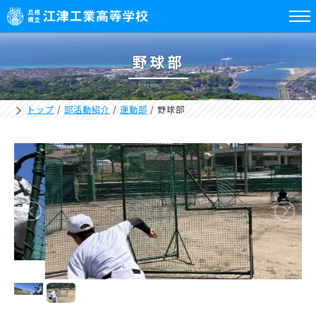
野球部
トップ
/
部活動紹介
/
運動部
/
野球部